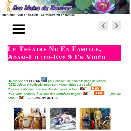
bien-être · vidéo · société · Le théâtre nu en famille
accueil
suite
société naturisme style de vie
préambule
Le Théâtre Nu En Famille,
vidéos société, naturisme, vie
retour société, naturisme, vie
Adam-Lilith-Eve 9 En Vidéo
société-naturisme-nature
retour vers les massages
spectacle nu
liens relationnels
Un clic sur cet
ÉCRAN
pour choisir une nouvelle page de vidéos
spectacles incomparables
(2632 vidéos présélectionnées sont visonnables via ce site)
liens RSS - ATOM - PODCAST
Pour vous abonner à la liste des dernières vidéos :
Pour vous abonner à la liste des dernières pages :
... Quoi de
théâtre nu en famille
neuf ? :
LES NOUVEAUTÉS
les nouveaux articles
théâtre de l'extrême
les nouvelles vidéos
humour et nudité au théâtre
contact - site - forum
le comédien sans vêtement