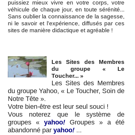
information santé
puissiez mieux vivre en votre corps, votre
véhicule de chaque jour, en toute sérénité...
articles santé et bien-être
Sans oublier la connaissance de la sagesse,
ni le savoir et l'expérience, diffusés par ces
la suite de ce menu
sites de manière didactique et agréable !
l'art et l'arthérapie
technique web
Les Sites des Membres
liens relationnels
du groupe « Le
Toucher... »
liens RSS - ATOM - PODCAST
Les Sites des Membres
les nouveaux articles
du groupe Yahoo, « Le Toucher, Soin de
Notre Tête ».
les nouvelles vidéos
Votre bien-être est leur seul souci !
Vous noterez que le système de
contact - site - forum
groupes «
yahoo
!
Groupes » a été
Recherche / Plan du site
abandonné par
yahoo
!
...