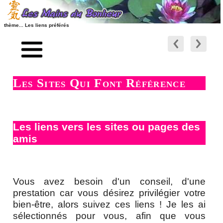
thème... Les liens préférés
accueil
l'art et l'arthérapie
préambule
technique web
Les Sites Qui Font Référence
plan de site
liens relationnels
les sites partenaires
liens RSS - ATOM - PODCAST
sites voyage et massage
Les liens vers les sites ou pages des
les nouveaux articles
amis
les artisans
les nouvelles vidéos
les massages
contact - site - forum
Vous avez besoin d'un conseil, d'une
soin
prestation car vous désirez privilégier votre
Recherche / Plan du site
société, vie et nature
bien-être, alors suivez ces liens ! Je les ai
sélectionnés pour vous, afin que vous