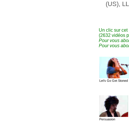
(US), LL
Un clic sur cet
(2632 vidéos p
Pour vous abon
Pour vous abon
Let's Go Get Stoned
Persuasion