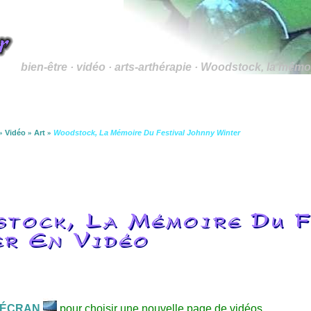
bien-être · vidéo · arts-arthérapie · Woodstock, la mémoi
»
Vidéo
»
Art
»
Woodstock, La Mémoire Du Festival Johnny Winter
tock, La Mémoire Du F
r En Vidéo
ÉCRAN
pour choisir une nouvelle page de vidéos