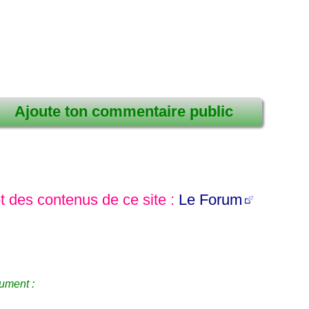
Ajoute ton commentaire public
et des contenus de ce site :
Le Forum
ument :