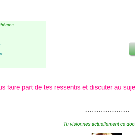
s thèmes
e
es
s faire part de tes ressentis et discuter au suj
.........................
Tu visionnes actuellement ce doc