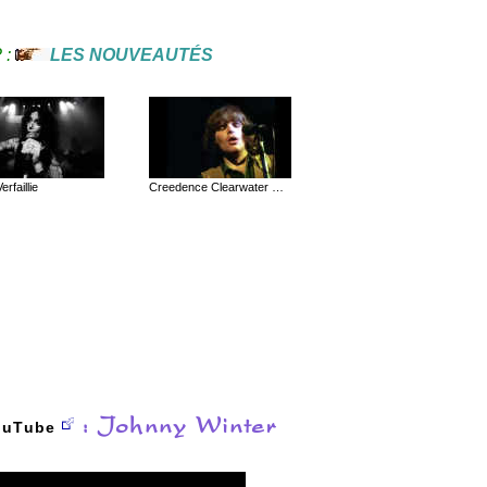
? :
LES NOUVEAUTÉS
erfaillie
Creedence Clearwater Revival
: Johnny Winter
ou
T
ube