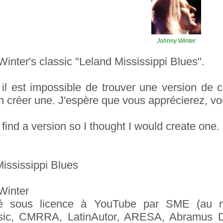
Johnny Winter
inter's classic "Leland Mississippi Blues".
 est impossible de trouver une version de ce
 créer une. J'espère que vous apprécierez, vou
 find a version so I thought I would create one
ississippi Blues
Winter
é sous licence à YouTube par SME (au no
ic, CMRRA, LatinAutor, ARESA, Abramus D