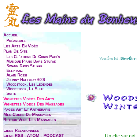
Accueil
Préambule
Les Arts En Vidéo
Plan De Site
Les Créations De Chris Pagès
Vous Êtes Ici :
Bien-Être
Musique Piano Davis Stupak
Swann Davis Stupak
Elephanz
Alain Rossi
Johnny Hallyday 60's
Woodstock, Les Légendes
Woodstock, La Suite
Suite
Woods
Vignettes Vidéos Des Arts
Vignettes Vidéos Des Massages
Winte
Pages Art Et Arthérapie
Mes Cours De Massages
Retour Vers Les Massages
Liens Relationnels
Liens RSS - ATOM - PODCAST
Un clic sur cet