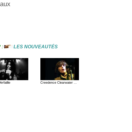
caux
? :
LES NOUVEAUTÉS
erfaillie
Creedence Clearwater Revival