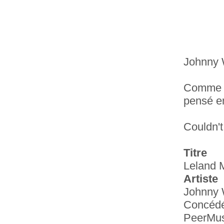
Johnny W
Comme il
pensé en
Couldn't
Titre
Leland M
Artiste
Johnny 
Concéd
PeerMus