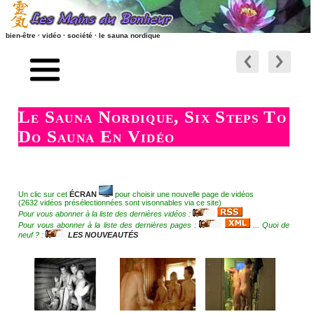
bien-être · vidéo · société · le sauna nordique
accueil
le monde nu
préambule
un autre monde
Le Sauna Nordique, Six Steps To
vidéos société, naturisme, vie
suite
Do Sauna En Vidéo
société-naturisme-nature
société naturisme style de vie
retour société, naturisme, vie
sauna finlandais
Un clic sur cet
ÉCRAN
pour choisir une nouvelle page de vidéos
retour vers les massages
sauna nordique
(2632 vidéos présélectionnées sont visonnables via ce site)
Pour vous abonner à la liste des dernières vidéos :
Pour vous abonner à la liste des dernières pages :
... Quoi de
bains ou hammam ?
neuf ? :
LES NOUVEAUTÉS
liens relationnels
les bains dans le monde
liens RSS - ATOM - PODCAST
mise à nu
les nouveaux articles