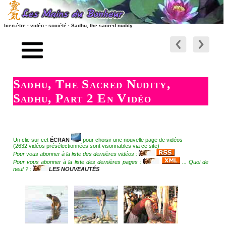
bien-être · vidéo · société · Sadhu, the sacred nudity
accueil
suite
société naturisme style de vie
préambule
Sadhu, The Sacred Nudity,
vidéos société, naturisme, vie
retour société, naturisme, vie
Sadhu, Part 2 En Vidéo
société-naturisme-nature
retour vers les massages
yoga nu
liens relationnels
Un clic sur cet
ÉCRAN
pour choisir une nouvelle page de vidéos
sacred nudity
(2632 vidéos présélectionnées sont visonnables via ce site)
liens RSS - ATOM - PODCAST
Pour vous abonner à la liste des dernières vidéos :
Pour vous abonner à la liste des dernières pages :
... Quoi de
nudité et spiritualité
neuf ? :
LES NOUVEAUTÉS
les nouveaux articles
la méditation
les nouvelles vidéos
dormir nu
contact - site - forum