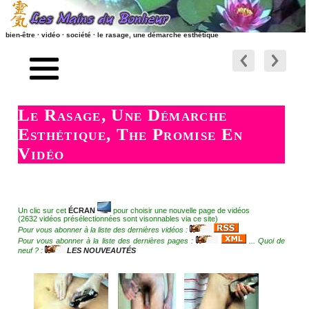
bien-être · vidéo · société · le rasage, une démarche esthétique
accueil
suite
société naturisme style de vie
préambule
Le Rasage, Une Démarche
vidéos société, naturisme, vie
retour société, naturisme, vie
Esthétique, The Promise En
société-naturisme-nature
vers les pages massages
Vidéo
le rasage du corps
liens relationnels
l'épilation du corps
liens RSS - ATOM - PODCAST
Un clic sur cet
ÉCRAN
pour choisir une nouvelle page de vidéos
(2632 vidéos présélectionnées sont visonnables via ce site)
la dépilation intime
Pour vous abonner à la liste des dernières vidéos :
les nouveaux articles
Pour vous abonner à la liste des dernières pages :
... Quoi de
l'exfoliation du corps
neuf ? :
LES NOUVEAUTÉS
les nouvelles vidéos
se protéger contre les IST
contact - site - forum
le bien-être au féminin