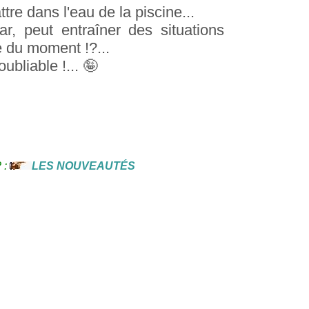
re dans l'eau de la piscine...
r, peut entraîner des situations
 du moment !?...
ubliable !... 🤪
? :
LES NOUVEAUTÉS