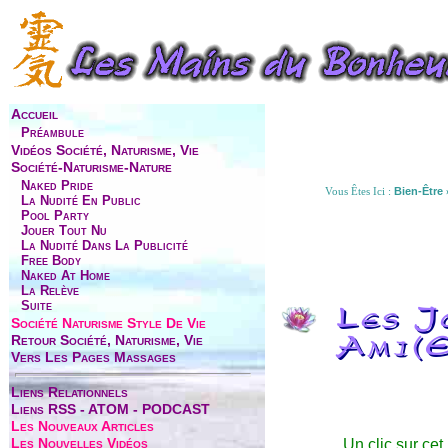
Accueil
Préambule
Vidéos Société, Naturisme, Vie
Société-Naturisme-Nature
Naked Pride
Vous Êtes Ici :
Bien-Être
La Nudité En Public
Pool Party
Jouer Tout Nu
La Nudité Dans La Publicité
Free Body
Naked At Home
La Relève
Suite
Les J
Société Naturisme Style De Vie
Retour Société, Naturisme, Vie
Ami(e
Vers Les Pages Massages
Liens Relationnels
Liens RSS - ATOM - PODCAST
Les Nouveaux Articles
Les Nouvelles Vidéos
Un clic sur cet