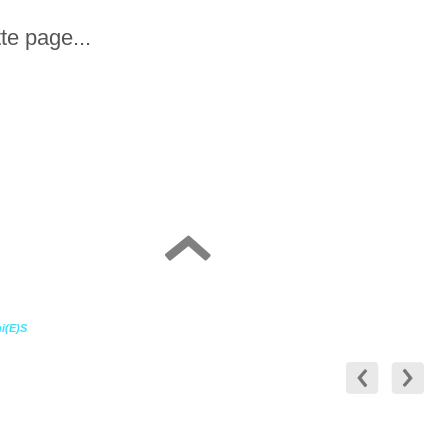
te page...
mi(e)s