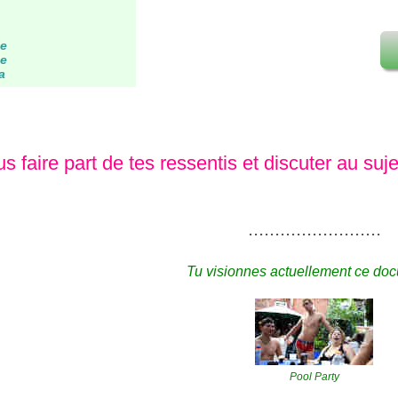
le
me
a
s faire part de tes ressentis et discuter au suj
.........................
Tu visionnes actuellement ce doc
Pool Party