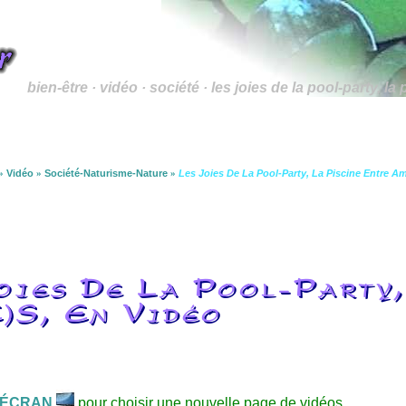
bien-être · vidéo · société · les joies de la pool-party, la
»
Vidéo
»
Société-Naturisme-Nature
»
Les Joies De La Pool-Party, La Piscine Entre A
oies De La Pool-Party
)s, En Vidéo
ÉCRAN
pour choisir une nouvelle page de vidéos