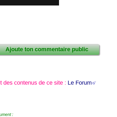
Ajoute ton commentaire public
et des contenus de ce site :
Le Forum
ument :