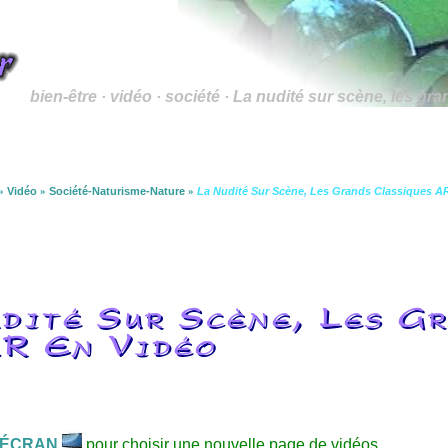
bien-être · vidéo · société · La nudité sur scène, les gr
»
Vidéo
»
Société-Naturisme-Nature
»
La Nudité Sur Scène, Les Grands Classiques 
dité Sur Scène, Les Gr
R En Vidéo
ÉCRAN
pour choisir une nouvelle page de vidéos