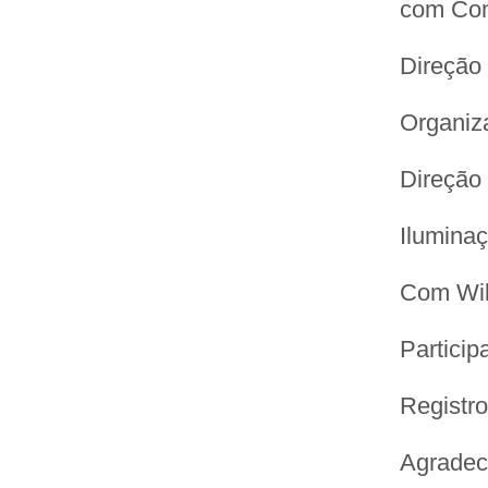
com Com
Direção 
Organiz
Direção 
Ilumina
Com Wil
Particip
Registro
Agradec