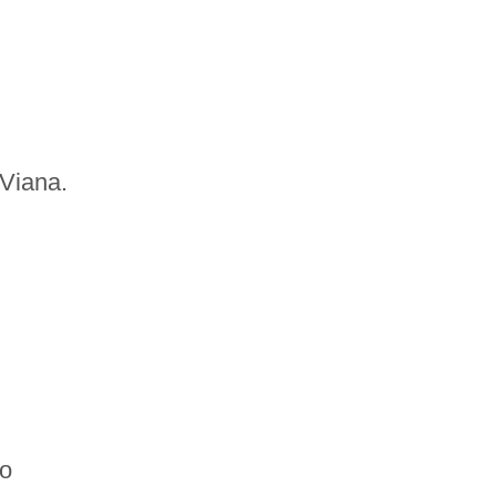
 Viana.
io