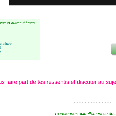
isme et autres thèmes
 nature
é
a
s faire part de tes ressentis et discuter au suj
.........................
Tu visionnes actuellement ce doc