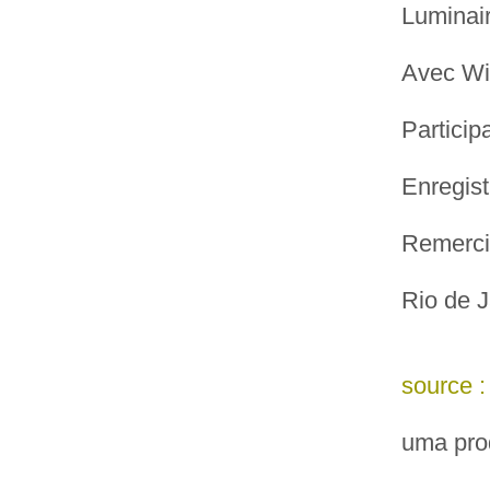
Luminai
Avec Wil
Particip
Enregist
Remerci
Rio de J
source 
uma pro