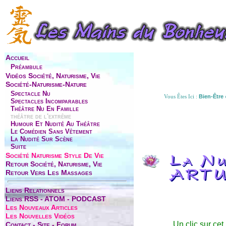
Accueil
Préambule
Vidéos Société, Naturisme, Vie
Société-Naturisme-Nature
Spectacle Nu
Vous Êtes Ici :
Bien-Être
Spectacles Incomparables
Théâtre Nu En Famille
théâtre de l'extrême
Humour Et Nudité Au Théâtre
Le Comédien Sans Vêtement
La Nudité Sur Scène
Suite
Société Naturisme Style De Vie
La Nu
Retour Société, Naturisme, Vie
Retour Vers Les Massages
ARTU
Liens Relationnels
Liens RSS - ATOM - PODCAST
Les Nouveaux Articles
Les Nouvelles Vidéos
Un clic sur cet
Contact - Site - Forum