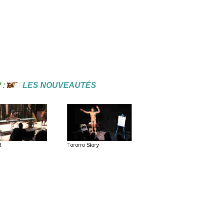
? :
LES NOUVEAUTÉS
R
Tororro Story