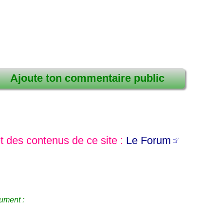
Ajoute ton commentaire public
et des contenus de ce site :
Le Forum
ument :