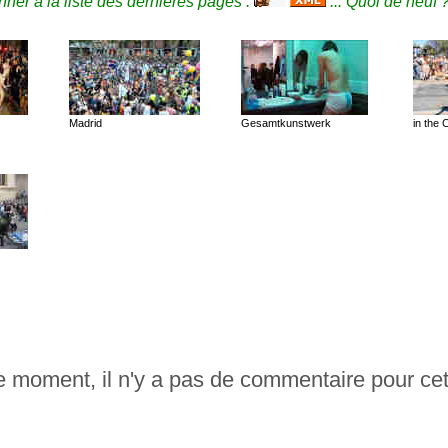
ner à la liste des dernières pages :
... Quoi de neuf 
Madrid
Gesamtkunstwerk
in the 
le moment, il n'y a pas de commentaire pour cet