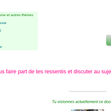
isme et autres thèmes
isme
K
le
s faire part de tes ressentis et discuter au suj
.........................
Tu visionnes actuellement ce doc