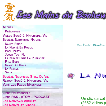
Accueil
Préambule
Vidéos Société, Naturisme, Vie
Société-Naturisme-Nature
Naked Pride
Vous Êtes Ici :
Bien-Être
La Nudité En Public
Pool Party
Jouer Tout Nu
La Nudité Dans La Publicité
Free Body
Naked At Home
La Relève
Suite
La Nu
Société Naturisme Style De Vie
Retour Société, Naturisme, Vie
Vers Les Pages Massages
Liens Relationnels
Liens RSS - ATOM - PODCAST
Un clic sur cet
Les Nouveaux Articles
(2632 vidéos p
Les Nouvelles Vidéos