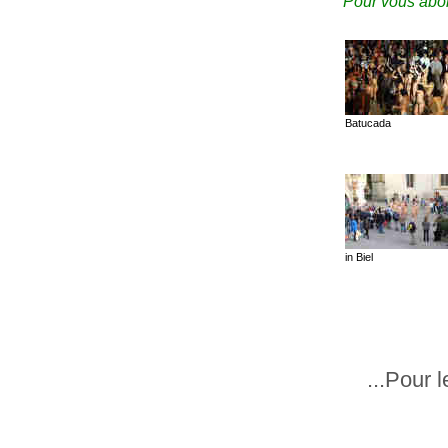
Pour vous abon
Batucada
in Biel
...Pour 