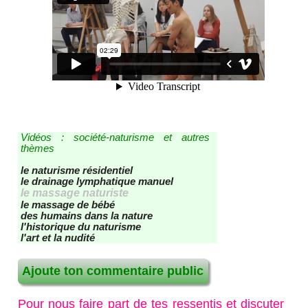
liens RSS - ATOM - PODCAST
les nouveaux articles
les nouvelles vidéos
contact - site - forum
Recherche / Plan du site
Vidéos : société-naturisme et autres
thèmes
le naturisme résidentiel
le drainage lymphatique manuel
le massage naturiste
le massage de bébé
des humains dans la nature
l'historique du naturisme
l'art et la nudité
Ajoute ton commentaire public
Pour nous faire part de tes ressentis et discuter