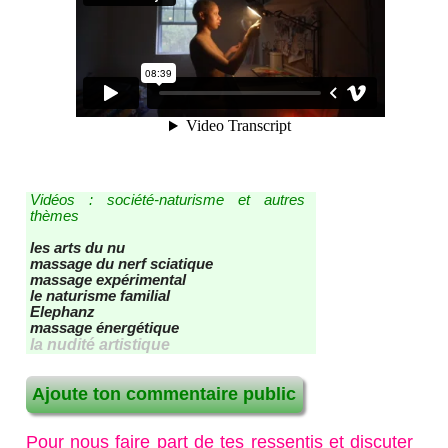
liens relationnels
liens RSS - ATOM - PODCAST
les nouveaux articles
les nouvelles vidéos
contact - site - forum
Vidéos : société-naturisme et autres
Recherche / Plan du site
thèmes
les arts du nu
massage du nerf sciatique
massage expérimental
le naturisme familial
Elephanz
massage énergétique
la nudité artistique
Ajoute ton commentaire public
Pour nous faire part de tes ressentis et discuter